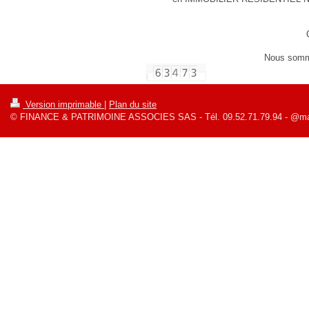
Nous somme
Version imprimable
|
Plan du site
© FINANCE & PATRIMOINE ASSOCIES SAS - Tél. 09.52.71.79.94 - @mail 